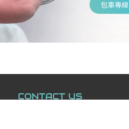
包車專線
CONTACT US
包車專線：
+886916276496
/
+88697
關於灣趣
行程方案
服務項目
車型介紹