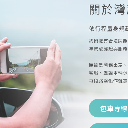
關於灣
依行程量身規
我們擁有合法牌照
年駕駛經驗與服務
無論是商務出差、
客服、嚴謹車輛保
每段路途化作難忘
包車專線