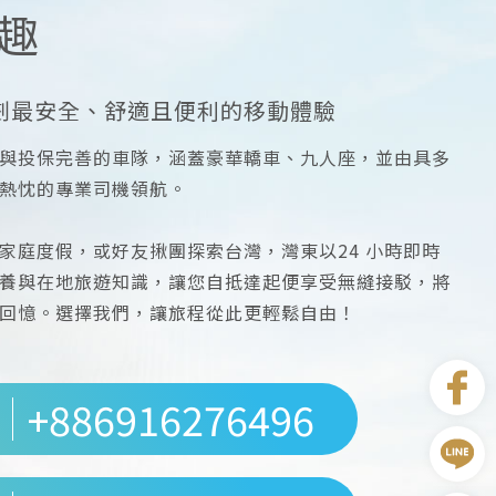
趣
劃最安全、舒適且便利的移動體驗
與投保完善的車隊，涵蓋豪華轎車、九人座，並由具多
熱忱的專業司機領航。
家庭度假，或好友揪團探索台灣，灣東以24 小時即時
養與在地旅遊知識，讓您自抵達起便享受無縫接駁，將
回憶。選擇我們，讓旅程從此更輕鬆自由！
+886916276496